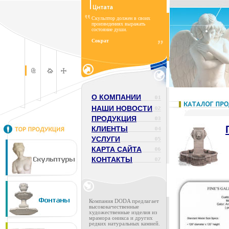
Скульптор должен в своих
произведениях выражать
состояние души.
Сократ
О КОМПАНИИ
НАШИ НОВОСТИ
ПРОДУКЦИЯ
КЛИЕНТЫ
УСЛУГИ
КАРТА САЙТА
КОНТАКТЫ
Компания DODA предлагает
высококачественные
художественные изделия из
мрамора оникса и других
редких натуральных камней.