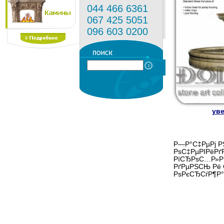
044 466 6361
067 425 5051
096 603 0200
уве
Р—Р°С‡РµРј РЅ
РѕС‡РµРІРёРґ
РїСЂРѕС…Р»Р°
РґРµРЅСЊ Рё 
РѕРєСЂСѓР¶Р