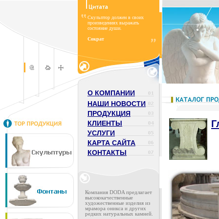
Скульптор должен в своих
произведениях выражать
состояние души.
Сократ
О КОМПАНИИ
НАШИ НОВОСТИ
ПРОДУКЦИЯ
Г
КЛИЕНТЫ
УСЛУГИ
КАРТА САЙТА
КОНТАКТЫ
Компания DODA предлагает
высококачественные
художественные изделия из
мрамора оникса и других
редких натуральных камней.