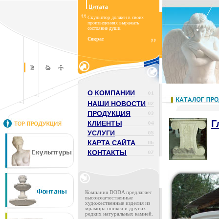
Скульптор должен в своих
произведениях выражать
состояние души.
Сократ
О КОМПАНИИ
НАШИ НОВОСТИ
ПРОДУКЦИЯ
Г
КЛИЕНТЫ
УСЛУГИ
КАРТА САЙТА
КОНТАКТЫ
Компания DODA предлагает
высококачественные
художественные изделия из
мрамора оникса и других
редких натуральных камней.