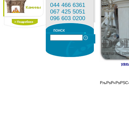
044 466 6361
067 425 5051
096 603 0200
уве
РљРѕР»РѕРЅС‹