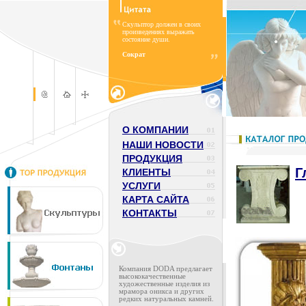
Скульптор должен в своих
произведениях выражать
состояние души.
Сократ
О КОМПАНИИ
НАШИ НОВОСТИ
ПРОДУКЦИЯ
Г
КЛИЕНТЫ
УСЛУГИ
КАРТА САЙТА
КОНТАКТЫ
Компания DODA предлагает
высококачественные
художественные изделия из
мрамора оникса и других
редких натуральных камней.