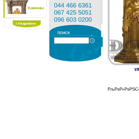
044 466 6361
067 425 5051
096 603 0200
ув
РљРѕР»РѕРЅС‹