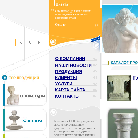
Скульптор должен в своих
произведениях выражать
состояние души.
Сократ
О КОМПАНИИ
НАШИ НОВОСТИ
ПРОДУКЦИЯ
Г
КЛИЕНТЫ
УСЛУГИ
КАРТА САЙТА
КОНТАКТЫ
Компания DODA предлагает
высококачественные
художественные изделия из
мрамора оникса и других
редких натуральных камней.