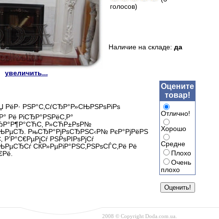
голосов)
Наличие на складе:
да
увеличить...
Оцените
товар!
СЏ РёР· РЅР°С‚СѓСЂР°Р»СЊРЅРѕРіРѕ
Отлично!
Р° Рё РіСЂР°РЅРёС‚Р°
ЂР°Р¶Р°СЋС‚ Р»СЋР±РѕР№
Хорошо
ЊРµСЂ. РњСЂР°РјРѕСЂРЅС‹Р№ РєР°РјРёРЅ
‚ Р’Р°С€РµРјСѓ РЅРѕРІРѕРјСѓ
Средне
РµСЂСѓ СЌР»РµРіР°РЅС‚РЅРѕСЃС‚Рё Рё
Плохо
€Рё.
Очень
плохо
2008 © Copyright Doda.com.ua.