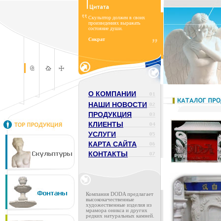
Скульптор должен в своих
произведениях выражать
состояние души.
Сократ
О КОМПАНИИ
НАШИ НОВОСТИ
ПРОДУКЦИЯ
КЛИЕНТЫ
УСЛУГИ
КАРТА САЙТА
КОНТАКТЫ
Компания DODA предлагает
высококачественные
художественные изделия из
мрамора оникса и других
редких натуральных камней.