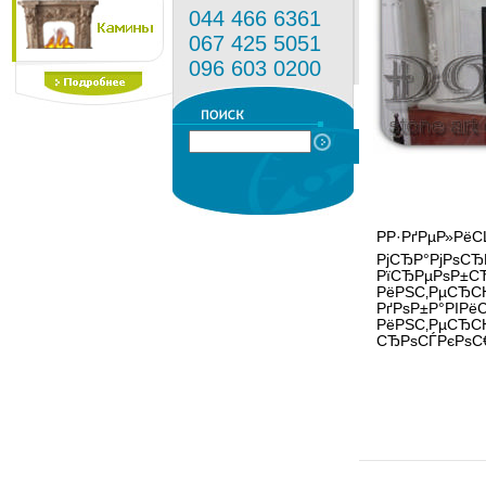
044 466 6361
067 425 5051
096 603 0200
РР·РґРµР»Рё
РјСЂР°РјРѕСЂ
РїСЂРµРѕР±С
РёРЅС‚РµСЂС
РґРѕР±Р°РІРёС
РёРЅС‚РµСЂСЊ
СЂРѕСЃРєРѕС