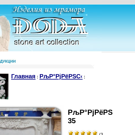
Главная
РљР°РјРёРЅС‹
:
:
РљР°РјРёРЅ
35
(3