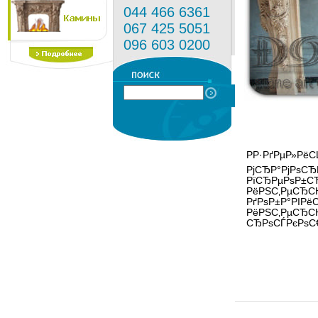
044 466 6361
067 425 5051
096 603 0200
РР·РґРµР»Рё
РјСЂР°РјРѕСЂ
РїСЂРµРѕР±С
РёРЅС‚РµСЂС
РґРѕР±Р°РІРёС
РёРЅС‚РµСЂСЊ
СЂРѕСЃРєРѕС