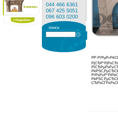
044 466 6361
067 425 5051
096 603 0200
РР·РґРµР»Рё
РјСЂР°РјРѕСЂ
РїСЂРµРѕР±С
РёРЅС‚РµСЂС
РґРѕР±Р°РІРёС
РёРЅС‚РµСЂСЊ
СЂРѕСЃРєРѕС