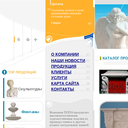
Скульптор должен в своих
произведениях выражать
состояние души.
Сократ
О КОМПАНИИ
НАШИ НОВОСТИ
ПРОДУКЦИЯ
КЛИЕНТЫ
УСЛУГИ
КАРТА САЙТА
КОНТАКТЫ
Компания DODA предлагает
высококачественные
художественные изделия из
мрамора оникса и других
редких натуральных камней.